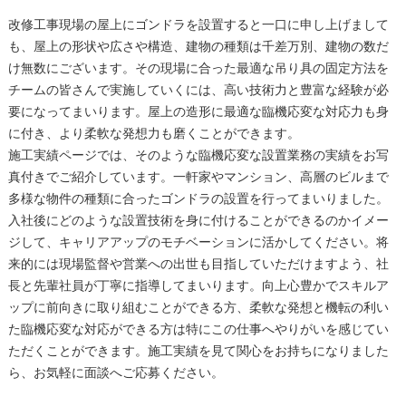
改修工事現場の屋上にゴンドラを設置すると一口に申し上げまして
も、屋上の形状や広さや構造、建物の種類は千差万別、建物の数だ
け無数にございます。その現場に合った最適な吊り具の固定方法を
チームの皆さんで実施していくには、高い技術力と豊富な経験が必
要になってまいります。屋上の造形に最適な臨機応変な対応力も身
に付き、より柔軟な発想力も磨くことができます。
施工実績ページでは、そのような臨機応変な設置業務の実績をお写
真付きでご紹介しています。一軒家やマンション、高層のビルまで
多様な物件の種類に合ったゴンドラの設置を行ってまいりました。
入社後にどのような設置技術を身に付けることができるのかイメー
ジして、キャリアアップのモチベーションに活かしてください。将
来的には現場監督や営業への出世も目指していただけますよう、社
長と先輩社員が丁寧に指導してまいります。向上心豊かでスキルア
ップに前向きに取り組むことができる方、柔軟な発想と機転の利い
た臨機応変な対応ができる方は特にこの仕事へやりがいを感じてい
ただくことができます。施工実績を見て関心をお持ちになりました
ら、お気軽に面談へご応募ください。