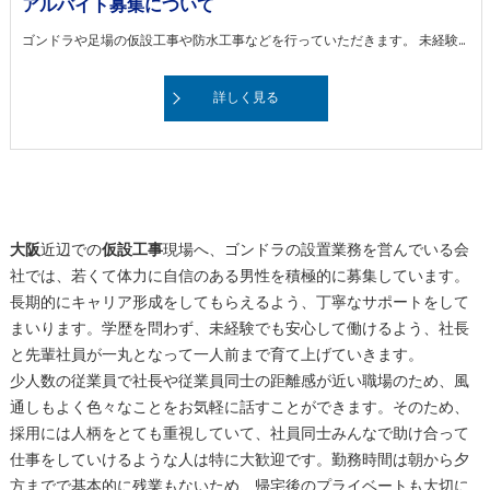
アルバイト募集について
ゴンドラや足場の仮設工事や防水工事などを行っていただきます。 未経験の方でもまずは各種業務のサポートから始めていただき、少しずつレベルアップしていただきます。 当社スタッフがきっちりフォローしますので、ご心配はいりません。
詳しく見る
大阪
近辺での
仮設工事
現場へ、ゴンドラの設置業務を営んでいる会
社では、若くて体力に自信のある男性を積極的に募集しています。
長期的にキャリア形成をしてもらえるよう、丁寧なサポートをして
まいります。学歴を問わず、未経験でも安心して働けるよう、社長
と先輩社員が一丸となって一人前まで育て上げていきます。
少人数の従業員で社長や従業員同士の距離感が近い職場のため、風
通しもよく色々なことをお気軽に話すことができます。そのため、
採用には人柄をとても重視していて、社員同士みんなで助け合って
仕事をしていけるような人は特に大歓迎です。勤務時間は朝から夕
方までで基本的に残業もないため、帰宅後のプライベートも大切に